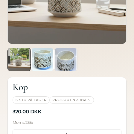
Produkt
Kontakt
Lidt om
Kop
6 STK PÅ LAGER
PRODUKT NR. #4031
320.00 DKK
Moms 25%