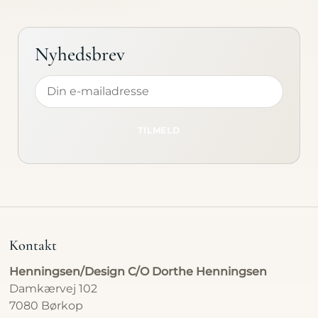
Produkt
Kontakt
Nyhedsbrev
Lidt om
TILMELD
Kontakt
Henningsen/Design C/O Dorthe Henningsen
Damkærvej 102
7080 Børkop