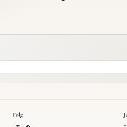
er
 mig
Følg
J
V