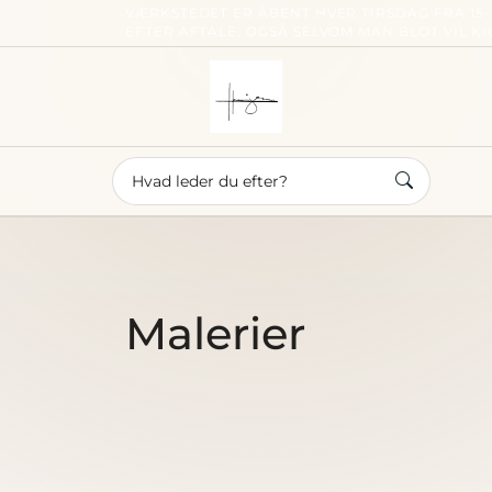
VÆRKSTEDET ER ÅBENT HVER TIRSDAG FRA 15-
EFTER AFTALE, OGSÅ SELVOM MAN BLOT VIL KI
Henni
Henni
Malerier
Velkom