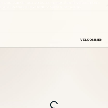
18 DOG LUKKET UGE 29 OG 33 ELLERS ÅBNES VÆRKSTEDET
GGE ✓ 1-5 DAGES LEVERING ✓ SIKKER BETALING
VELKOMMEN
ngsen/Design C/O Dorthe
ngsen
Søg
Indlæser...
men