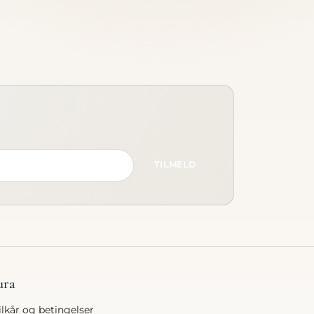
TILMELD
ura
ilkår og betingelser